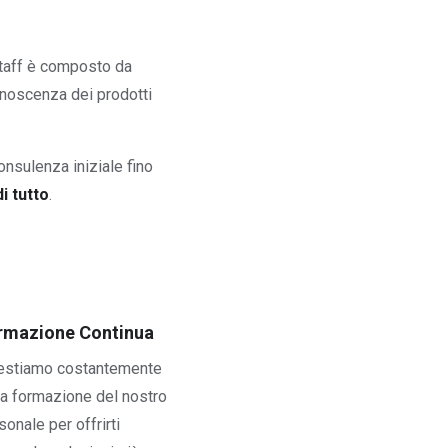
staff è composto da
onoscenza dei prodotti
onsulenza iniziale fino
i tutto
.
rmazione Continua
estiamo costantemente
la formazione del nostro
sonale per offrirti