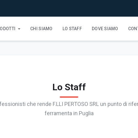
ODOTTI
CHI SIAMO
LO STAFF
DOVE SIAMO
CON
Lo Staff
ofessionisti che rende F.LLI PERTOSO SRL un punto di rife
ferramenta in Puglia