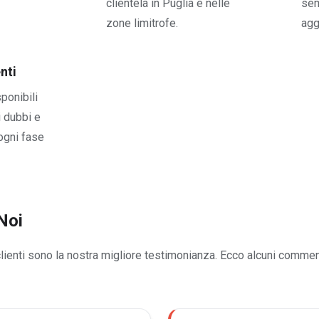
clientela in Puglia e nelle
sem
zone limitrofe.
agg
nti
ponibili
i dubbi e
ogni fase
Noi
clienti sono la nostra migliore testimonianza. Ecco alcuni commen