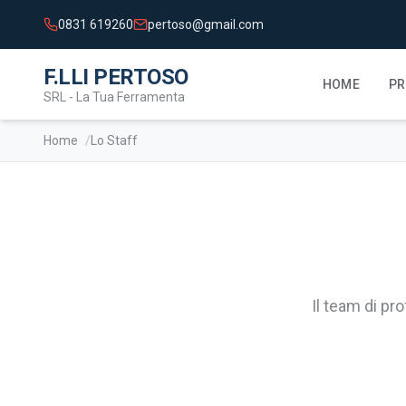
0831 619260
pertoso@gmail.com
F.LLI PERTOSO
HOME
PR
SRL - La Tua Ferramenta
Home
Lo Staff
Il team di pr