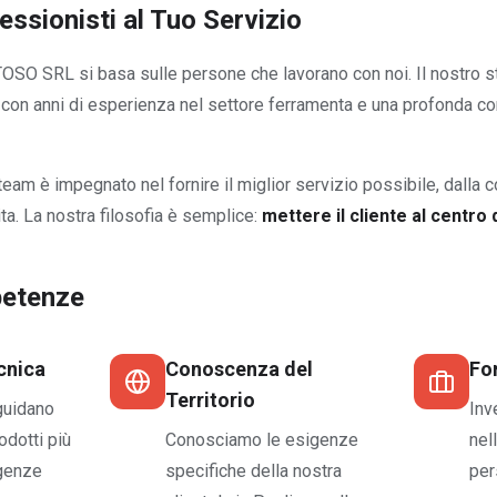
ssionisti al Tuo Servizio
TOSO SRL si basa sulle persone che lavorano con noi. Il nostro 
i, con anni di esperienza nel settore ferramenta e una profonda c
am è impegnato nel fornire il miglior servizio possibile, dalla c
ta. La nostra filosofia è semplice:
mettere il cliente al centro d
petenze
cnica
Conoscenza del
Fo
Territorio
 guidano
Inv
odotti più
Conosciamo le esigenze
nel
igenze
specifiche della nostra
per